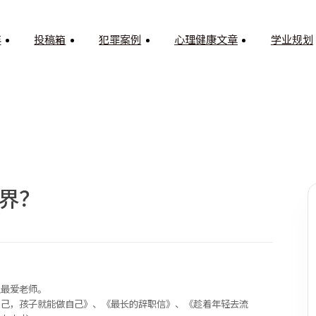
年
投稿箱
犯罪案例
心理健康文章
学业规划
界？
：
生最爱老师。
自己，孩子就能做自己》、《最长的辞职信》、《趁着年轻去流