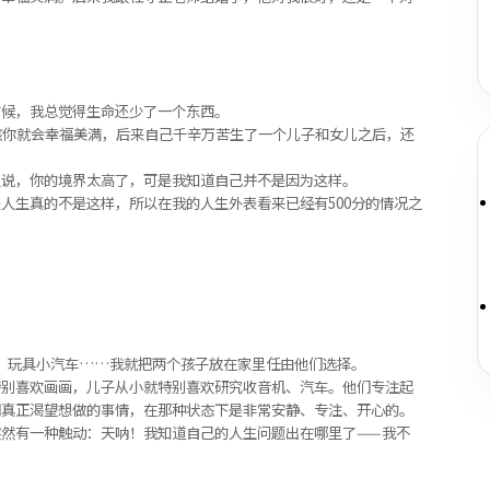
时候，我总觉得生命还少了一个东西。
孩你就会幸福美满，后来自己千辛万苦生了一个儿子和女儿之后，还
人说，你的境界太高了，可是我知道自己并不是因为这样。
人生真的不是这样，所以在我的人生外表看来已经有500分的情况之
、玩具小汽车……我就把两个孩子放在家里任由他们选择。
特别喜欢画画，儿子从小就特别喜欢研究收音机、汽车。他们专注起
们真正渴望想做的事情，在那种状态下是非常安静、专注、开心的。
然有一种触动：天呐！我知道自己的人生问题出在哪里了——我不