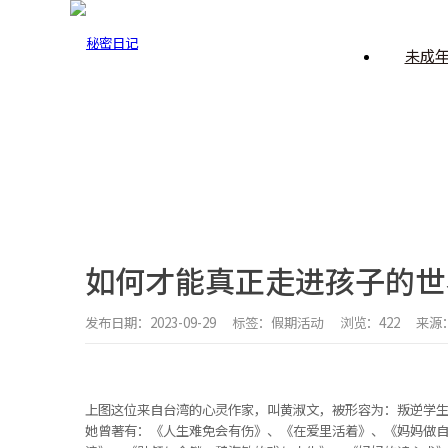
未成
BASIC KNOWLEDGE
假期活动
首页
·
国内讯息
·
假期活动
如何才能真正走进孩子的世
发布日期：2023-09-29
标签：假期活动
浏览：422
来源
上图这位来自台湾的心灵作家，叫黄淑文，被形容为：叛逆学
她曾著有：《人生难免会有伤》、《在爱里活着》、《妈妈做