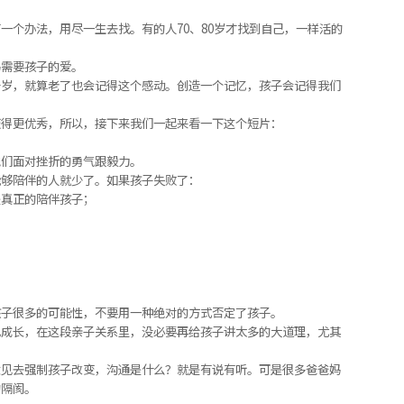
一个办法，用尽一生去找。有的人70、80岁才找到自己，一样活的
妈需要孩子的爱。
十岁，就算老了也会记得这个感动。创造一个记忆，孩子会记得我们
变得更优秀，所以，接下来我们一起来看一下这个短片：
他们面对挫折的勇气跟毅力。
能够陪伴的人就少了。如果孩子失败了：
是真正的陪伴孩子；
孩子很多的可能性，不要用一种绝对的方式否定了孩子。
己成长，在这段亲子关系里，没必要再给孩子讲太多的大道理，尤其
。
意见去强制孩子改变，沟通是什么？就是有说有听。可是很多爸爸妈
的隔阂。