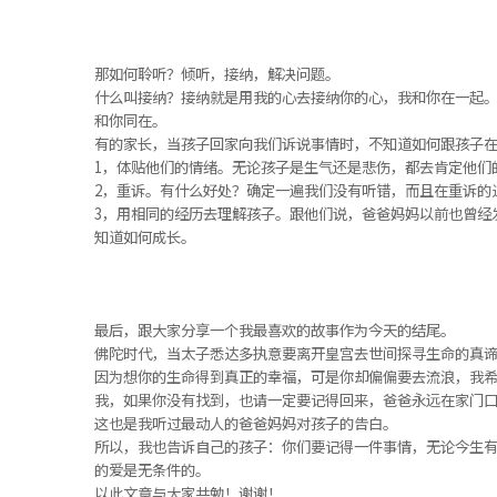
那如何聆听？倾听，接纳，解决问题。
什么叫接纳？接纳就是用我的心去接纳你的心，我和你在一起
和你同在。
有的家长，当孩子回家向我们诉说事情时，不知道如何跟孩子
1，体贴他们的情绪。无论孩子是生气还是悲伤，都去肯定他们
2，重诉。有什么好处？确定一遍我们没有听错，而且在重诉的
3，用相同的经历去理解孩子。跟他们说，爸爸妈妈以前也曾经
知道如何成长。
最后，跟大家分享一个我最喜欢的故事作为今天的结尾。
佛陀时代，当太子悉达多执意要离开皇宫去世间探寻生命的真
因为想你的生命得到真正的幸福，可是你却偏偏要去流浪，我
我，如果你没有找到，也请一定要记得回来，爸爸永远在家门
这也是我听过最动人的爸爸妈妈对孩子的告白。
所以，我也告诉自己的孩子：你们要记得一件事情，无论今生
的爱是无条件的。
以此文章与大家共勉！谢谢！