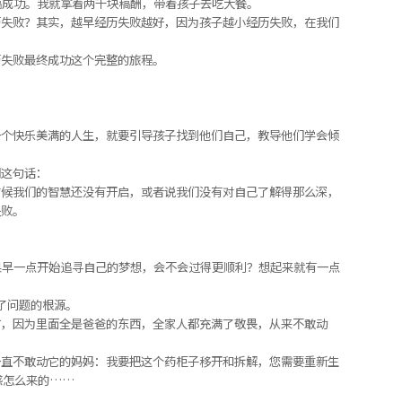
稿成功。我就拿着两千块稿酬，带着孩子去吃大餐。
历失败？其实，越早经历失败越好，因为孩子越小经历失败，在我们
历失败最终成功这个完整的旅程。
一个快乐美满的人生，就要引导孩子找到他们自己，教导他们学会倾
们这句话：
时候我们的智慧还没有开启，或者说我们没有对自己了解得那么深，
失败。
果早一点开始追寻自己的梦想，会不会过得更顺利？想起来就有一点
。
了问题的根源。
方，因为里面全是爸爸的东西，全家人都充满了敬畏，从来不敢动
一直不敢动它的妈妈：我要把这个药柜子移开和拆解，您需要重新生
感怎么来的……