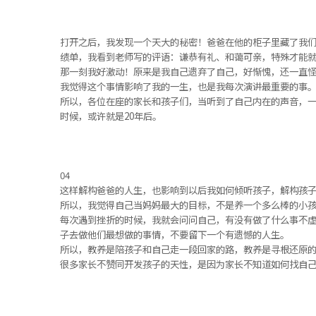
打开之后，我发现一个天大的秘密！爸爸在他的柜子里藏了我们
绩单，我看到老师写的评语：谦恭有礼、和蔼可亲，特殊才能
那一刻我好激动！原来是我自己遗弃了自己，好惭愧，还一直
我觉得这个事情影响了我的一生，也是我每次演讲最重要的事
所以，各位在座的家长和孩子们，当听到了自己内在的声音，
时候，或许就是20年后。
04
这样解构爸爸的人生，也影响到以后我如何倾听孩子，解构孩
所以，我觉得自己当妈妈最大的目标，不是养一个多么棒的小
每次遇到挫折的时候，我就会问问自己，有没有做了什么事不
子去做他们最想做的事情，不要留下一个有遗憾的人生。
所以，教养是陪孩子和自己走一段回家的路，教养是寻根还原
很多家长不赞同开发孩子的天性，是因为家长不知道如何找自