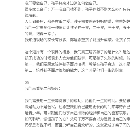
我们要做自己，孩子将来才知道如何做自己。
很多家长会问：万一我自己找不到，孩子也找不到怎么办？只有
很精彩。
人活到最后，都是在追寻爱。孩子需要爸爸妈妈的爱，爸爸妈
我们一定要创造一种感动让孩子在十岁，二十岁，三十岁，五
的爱，记得一辈子。
我知道现场的家长有很多，都是希望孩子能提升成绩，让孩子
这个短片有一个很棒的概念：我们真正培养孩子的是什么？是
孩子成功的时候很多人会为他们鼓掌，可是孩子失败的时候，
第一，我们要愿意陪伴孩子面对挫折，希望在孩子身边，这才
第二，培养孩子面对挫败的能力，这个才是他们一生的财富。
05
我们再看第二部短片：
我们需要用一生去等待孩子的成功，给他们一生的时间。要给
爱是动力不是包袱。也希望我们自己能用更长的时间来等待自
是青少年。可以跟他们分享自己挫败的经验和自己的喜怒哀乐
如何聆听、读懂孩子的心？父母千万不要自以为是提出自己的
妈都是有说不听，而且只听自己喜欢听的，这就造成了亲子间