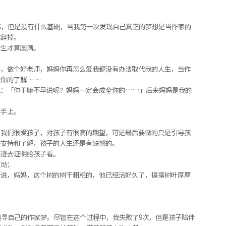
书，但是没有什么基础，当我第一次发现自己真正的梦想是当作家的
作辞掉。
一生才算圆满。
子，做个好老师，妈妈你再怎么爱我都没有办法取代我的人生，当作
是你的了解……
说：「你干嘛不早说呢？妈妈一定会成全你的……」后来妈妈是我的
的手上。
：我们很爱孩子，对孩子有很高的期望，可是最后要做的只是引导孩
的支持和了解，孩子的人生还是有缺憾的。
事迹去证明给孩子看。
互动；
干说，妈妈，这个树的树干粗粗的，他已经活好久了，摸摸树叶厚厚
追寻自己的作家梦。尽管在这个过程中，我失败了9次，但是孩子陪伴