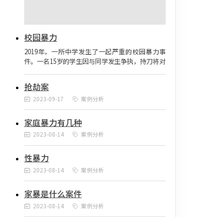
校园暴力
2019年，一所中学发生了一起严重的校园暴力事
件。一名15岁的学生因与同学发生争执，持刀将对
方刺伤。受害者被紧急送往医院进行治疗，幸运的
是没有生命危险。警方迅速介入调查，最终将犯罪
抢劫案
嫌疑人抓获。调查显示，嫌疑人在家庭环境不稳
2023-09-17
案例分析
定、学业压力过大以及社交问题的影响下，产生了
极端的行为倾向。
家庭暴力有几种
2023-08-14
案例分析
性暴力
2023-08-14
案例分析
家暴是什么案件
2023-08-14
案例分析