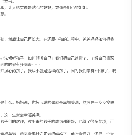
》七本书。
温和，让人感觉像是贴心的妈妈，亦像是知心的姐姐。
智慧。
小孩，然后让自己再长大。在还原小孩的过程中，爸爸妈妈如何把我
有办法倾听孩子。如何倾听自己？我们把自己读懂了，了解自己很深
暗面的时候有多脆弱……
师操心的孩子，我从小就是这样的孩子。因为我们家有5个孩子，我
望是什么。妈妈说，你按我说的做就会幸福美满，然后在一步步按他
碗，这一生就会幸福美满。
受孩子们的欢迎，教出来的孩子的成绩都很好，也得了很多奖项，可
会幸福美满。后来我跟杜守正老师结婚了，他对我很好，还是一个对