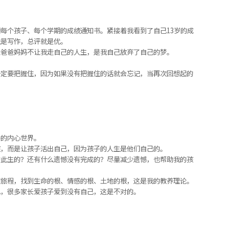
每个孩子、每个学期的成绩通知书。紧接着我看到了自己13岁的成
就是写作，总评就是优。
怪爸爸妈妈不让我走自己的人生，是我自己放弃了自己的梦。
。
一定要把握住，因为如果没有把握住的话就会忘记，当再次回想起的
子的内心世界。
孩，而是让孩子活出自己，因为孩子的人生是他们自己的。
虚此生的？还有什么遗憾没有完成的？尽量减少遗憾，也帮助我的孩
的旅程，找到生命的根、情感的根、土地的根，这是我的教养理论。
己，很多家长爱孩子爱到没有自己，这是不对的。