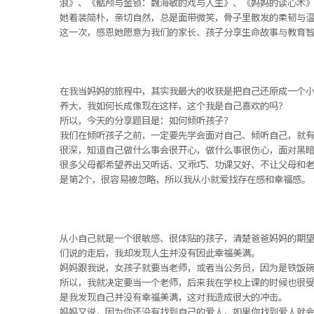
浪》、《骷颅与金锁：魏海敏的戏与人生》、《妈妈的读心术
她着装简朴，亲切自然，总是面带微笑，骨子里散发的柔韧与
这一次，感恩她愿意为我们的家长、孩子分享生命故事与教育
在我当妈妈的旅程中，其实我最大的收获是把自己还原成一个
养大，我如何长成像现在这样，这个我是自己喜欢的吗？
所以，今天的分享题目是：如何倾听孩子？
我们在倾听孩子之前，一定要先学会面对自己、倾听自己，就
很深，知道自己做什么事会很开心，做什么事很伤心，面对黑
很多父母都希望养出又听话、又乖巧、功课又好、不让父母和老
是第2个，很容易被忽略，所以我从小就爱找存在感和幸福感。
从小自己就是一个很敏感、很体贴的孩子，清楚爸爸妈妈的期
们说的走后，我却发现人生并没有因此幸福美满。
妈妈跟我说，女孩子就要当老师，或者当公务员，因为是铁饭
所以，我就决定要当一个老师，后来我在学校上课的时候也很
是我发现自己并没有幸福美满，这对我造成很大的冲击。
妈妈又说，因为你还没有找到自己的爱人，如果你找到爱人就