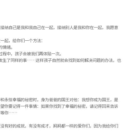
。接纳自己是我和我自己在一起，接纳别人是我和你在一起，我愿意
在一起，给你们一个方法：
的情绪。
过程中，孩子会被我们再体贴一次。
发生了同样的事……这样孩子自然就会找到如何解决问题的办法，也
谛和永恒幸福的秘密时，身为爸爸的国王对他：我想你成为国王，是
希望你要记得一件事情：如果你找到了幸福的秘密，请记得回来告诉
口等你……
有没有好的成就，有没有成才，妈妈都一样的爱你们，因为我给你们