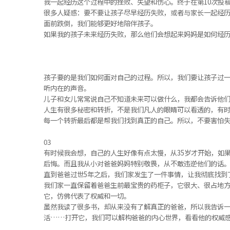
我一起经历这个过程中的挫败、失望和伤心。终于在第10次投
很多人疑惑：要不要让孩子尽早经历失败，或者与家长一起经
面前跌倒，我们能够更好地陪伴孩子。
如果我的孩子未来经历失败，那么他们会想起来妈妈是如何经
孩子要的是我们如何面对自己的过程。所以，我们要让孩子过
听内在的声音。
儿子和女儿常常说自己不知道未来可以做什么，我都会告诉他
人生有很多秘密和转折，不是我们凡人的眼睛可以看透的，有
每一个转折最后都是帮我们找到真正的自己。所以，不要害怕
03
有时候我会想，自己的人生好像有点太慢，从35岁才开始，如
后悔。而且我从小对爸爸妈妈特别敬畏，从不敢违逆他们的话
直到爸爸过世5年之后，我们家发生了一件事情，让我彻底找到
我们家一直保留着爸爸生前最宝贵的药柜子，它很大、很占地
它，仿佛代表了权威和一切。
虽然我读了很多书，却从来没有了解真正的爸爸，所以我告诉
活……打开它，我们可以解构爸爸的内心世界，看看他的权威