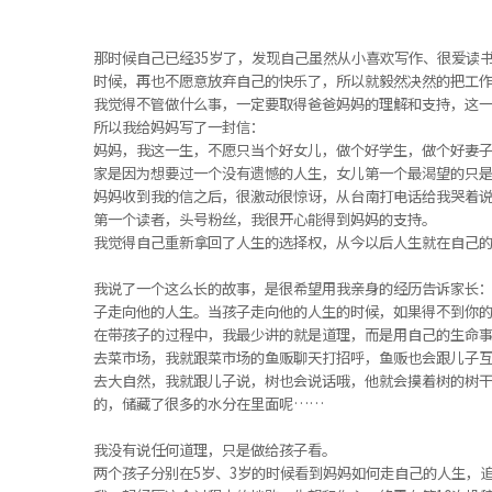
那时候自己已经35岁了，发现自己虽然从小喜欢写作、很爱读
时候，再也不愿意放弃自己的快乐了，所以就毅然决然的把工
我觉得不管做什么事，一定要取得爸爸妈妈的理解和支持，这
所以我给妈妈写了一封信：
妈妈，我这一生，不愿只当个好女儿，做个好学生，做个好妻
家是因为想要过一个没有遗憾的人生，女儿第一个最渴望的只
妈妈收到我的信之后，很激动很惊讶，从台南打电话给我哭着
第一个读者，头号粉丝，我很开心能得到妈妈的支持。
我觉得自己重新拿回了人生的选择权，从今以后人生就在自己
我说了一个这么长的故事，是很希望用我亲身的经历告诉家长
子走向他的人生。当孩子走向他的人生的时候，如果得不到你
在带孩子的过程中，我最少讲的就是道理，而是用自己的生命
去菜市场，我就跟菜市场的鱼贩聊天打招呼，鱼贩也会跟儿子
去大自然，我就跟儿子说，树也会说话哦，他就会摸着树的树
的，储藏了很多的水分在里面呢……
我没有说任何道理，只是做给孩子看。
两个孩子分别在5岁、3岁的时候看到妈妈如何走自己的人生，