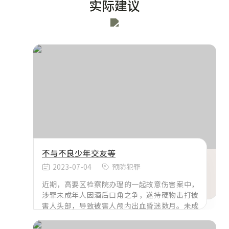
实际建议
不与不良少年交友等
2023-07-04
预防犯罪
近期，高要区检察院办理的一起故意伤害案中，
涉罪未成年人因酒后口角之争，遂持硬物击打被
害人头部，导致被害人颅内出血昏迷数月。未成
年吸烟饮酒已经成为吸待解决的社会问题!近年
来，抽烟喝酒人群趋于低龄化，灯红酒绿烟雾弥