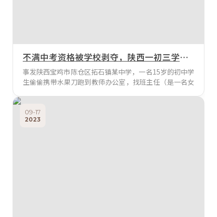
不满中考资格被学校剥夺，陕西一初三学生将老师刺死
事发陕西宝鸡市陈仓区拓石镇某中学，一名15岁的初中学
生偷偷携带水果刀跑到教师办公室，找班主任（是一名女
老师）商议关于参加中考的事情。一番激烈的交谈后，老
师没有给出令自己满意的答复，该学生情绪失控，于是拿
出事先放在身上的水果刀就往女老师身上捅，女老师痛苦
09-17
2023
大喊，旁边的同事赶忙营救，将其紧急送医院就医，可惜
最终抢救无效死亡。熟悉涉事学生的网友，则说出了自己
的一些猜测：涉事学生来自农村，平时成绩很不理想，