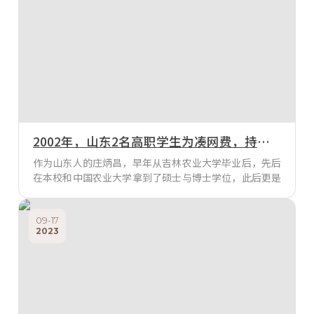
2002年，山东2名高职学生为凑网费，持刀截杀博士生导师致其死亡
作为山东人的庄炳昌，早年从吉林农业大学毕业后，先后
在本校和中国农业大学拿到了硕士与博士学位，此后更是
到德国交流学习，成为著名的农学博士后。庄炳昌回国后
在吉林农科院工作，先后发表过多篇论文，还成为享受国
务院津贴的农学专家。正当庄炳昌通过中国第二头克隆牛
09-17
2023
等项目，逐渐在业内打开名气时，他也得到了一个回到家
乡的机会。80年代起，莱阳已经撤县建市，当地得天独厚
的条件，很适合大豆的科学研发，后来更是在莱阳诞生