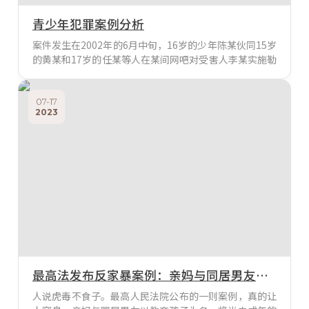
青少年犯罪案例分析
案件发生在2002年的6月中旬，16岁的少年陈某伙同15岁
的黄某和17岁的任某等人在某间网吧对受害人李某实施勒
索抢劫并残忍的将其杀害。案件的发生引起了公安部门的
高度重视。据监控录像得知当天李某正在网吧内上网，在
其桌上放了一瓶价值4块钱的饮料。随后陈某进入网吧，
07-17
2023
四处逛了一下又出去了。片刻之后与黄某等人回来并直奔
李某的位置。随后与李某发生争吵，并在争吵的期间陈某
迅速掏出一把匕首刺向李某的腹部，其他人又
最高法发布反家暴案例：亲妈与同居男友将未成年的孩子折磨致死，法院判了！
人说虎毒不食子。最高人民法院公布的一则案例，真的让