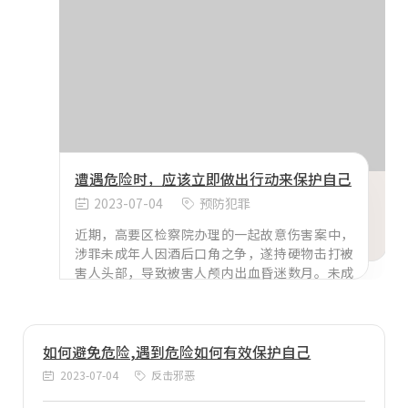
漫中越来越多稚嫩的面孔......未成年人正处于成长
发育的关键时期，抽烟会使未成年人记忆力减
退、精神不振、学习专注度下降，饮酒会对肝、
胃等器官造成伤害。抽烟喝酒不仅损害他们的健
康
遭遇危险时，应该立即做出行动来保护自己
2023-07-04
预防犯罪
近期，高要区检察院办理的一起故意伤害案中，
涉罪未成年人因酒后口角之争，遂持硬物击打被
害人头部，导致被害人颅内出血昏迷数月。未成
年吸烟饮酒已经成为吸待解决的社会问题!近年
来，抽烟喝酒人群趋于低龄化，灯红酒绿烟雾弥
漫中越来越多稚嫩的面孔......未成年人正处于成长
发育的关键时期，抽烟会使未成年人记忆力减
如何避免危险,遇到危险如何有效保护自己
退、精神不振、学习专注度下降，饮酒会对肝、
2023-07-04
反击邪恶
胃等器官造成伤害。抽烟喝酒不仅损害他们的健
康