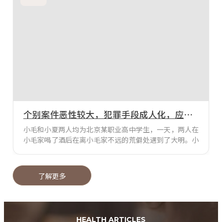
侧分头等待小鲁等人前来殴斗。当小鲁、小刘纠集多人持
棍、棒等物到达时，双方互相持械殴斗。其间多人受伤，
轻重程度不等。法官说法：本案中的参与斗殴者大都已经
个别案件恶性较大，犯罪手段成人化，应增强法制教育和学生管理
小毛和小夏两人均为北京某职业高中学生，一天，两人在
小毛家喝了酒后在离小毛家不远的荒僻处遇到了大明。小
毛说大明跟他一直以来都有矛盾，提议一起打大明一顿。
小毛和小夏二人持铁管殴打大明的头部等部位，持续追打
致使大明死亡。当天晚上，小毛返回事发地点，确认大明
了解更多
死亡后，将大明掩埋。法官说法：小毛和小夏两人故意非
法剥夺他人生命，致人死亡，其行为均已构成故意杀人
罪，犯罪性质恶劣、情节、后果特别严重，依法均应予惩
处
HEALTH ARTICLES