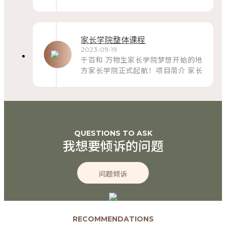
家长学院整体课程
2023-09-19
千百和 万物生家长学院梦想开始的地
方家长学院正式起航！项目简介 家长
学院为助力成长型家庭培养卓越孩子而
生,我们的使命是陪伴家庭成长，培养
卓越少年，助力盛世中国，带着初心，
一起同行！ 陕西省儿童心理学会为家
长学院提供全方位学术支撑。什么是教
育的本质？ &
QUESTIONS TO ASK
我想要倾诉的问题
问题倾诉
RECOMMENDATIONS