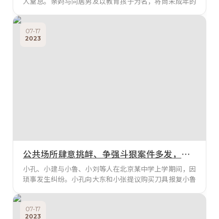
人窒息。亲妈与同居男友以教育孩子为名，将尚未成年的
孩子折磨致死，看完一声叹息。10岁孩子被生母与同居男
友体罚致创伤性休克死亡被告人李某离婚后，长期将女儿
被害人桂某某（殁年10岁）寄养于其姨妈家中；2019年
07-17
2023
12月，李某将桂某某接回家中，与其同居男友被告人杨某
共同生活。李某与杨某时常采用打骂手段“管教”桂某
某。2020年2月6日中午，因发现桂某某偷玩
公共场所肆意挑衅、争强斗狠案件多发，应强化逆反心理疏导
小孔、小建与小鲁、小刘等人在北京某中学上学期间，因
琐事发生纠纷。小孔向大东和小张提议购买刀具报复小鲁
等人，三人购买刀具六把。买完刀后小孔分别给小鲁和小
刘打电话约架。后小孔和大东伙同小张和小孙持刀与小建
纠集的三十余人持棍、棒等共同来到某立交桥下，在桥两
07-17
2023