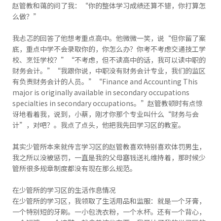
赵管教和蔼的问了我：“你的整体学习成绩还算不错，你打算怎
么做？”
我忐忑的回答了他想考重点高中。他微微一笑，说“但你留了案
底，重点中学不会录取你的，你怎么办？你考不考虑交通技工学
校、烹饪学校？”“不考虑，但不读高中的话，我可以读中职的
财务会计。”“我跟你说，中职没有财务会计专业，我们的监区
有负责财务会计的人员。”“Finance and Accounting This
major is originally available in secondary occupations
specialties in secondary occupations。”赵管教顿时有点惊
讶地看着我，说到，小蔡，刚才你那个专业叫什么“财务与会
计”，对吧？。我点了点头，他把我先回学习区的教室。
其实少管所本来就传言学习区的赵管教喜欢特别喜欢体罚男生，
我之所以没被惩罚，一直是我的父母塞钱送礼维持着，那时候少
管所很多规章制度都没有现在那么规范。
在少管所的学习区的生活作息情况
在少管所的学习区，我领取了生活用品和监服：就是一个牙膏，
一个特别短的牙刷。一小包洗衣粉，一个水杯。还有一个背心，