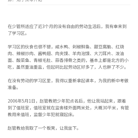
在少管所适应了近3个月的没有自由的劳动生活后，我有幸来到
了学习区。
学习区的伙食也很不错，咸水鸭、剁椒鲜鱼、甜豆腐脑、红烧
肉、辣椒炒肉、酱鸭翅、肉夹馍、羊肉泡馍、大刀耳片、泼油
面、酸菜鱼、青椒毛肚、蒜香排骨之类的，基本上都是北方的小
吃，虽然重油重盐，但起码比起劳动区好多了，人也胖了不少。
在没有劳动的学习区里，我得以重新拿起课本，为我的新中考做
准备。
2006年5月1日，赵管教把少年犯点名后，他让我站起来，跟着
到了值班室，值班室就在监舍楼外面两米处，大概30平米，有管
教用来值班，监督少年犯就寝起床。
赵管教给我取了一个板凳，让我坐下。