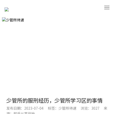
CRIME CASES
少管所待遇
首页
·
犯罪案例
·
少管所待遇
少管所的服刑经历，少管所学习区的事情
发布日期：2023-07-04
标签：少管所待遇
浏览：3027
来
源：知乎从零开始