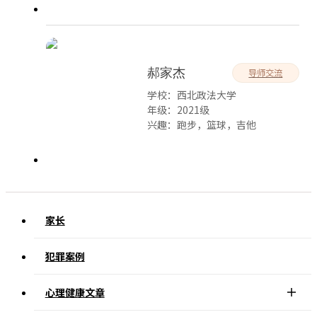
7年心理健康咨询工作经验
体制内心理健康指导中心负责
郝家杰
导师交流
学校：西北政法大学
年级：2021级
兴趣：跑步，篮球，吉他
座右铭：人始终是群居动物，需要
与他人沟通，避免与孤独相伴
家长
犯罪案例
心理健康文章