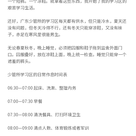
一个短裤。一个凉鞋。就拿着这些东西，我开始了我的学习区的
艰苦学习生活。
还好，广东少管所的学习区每天都有供水，但只是冷水，夏天还
没有问题，但冬天冷得不行，还有冬天只能穿凉鞋，又没有袜
子，赤足在寒风里很是男生。
无论春夏秋冬，晚上睡觉，必须把囚服和鞋子拖到监舍外面门
口。囚服叠好，放在凉鞋上面，晚上统一检查。睡觉只能穿一个
遮羞的裤头。
少管所学习区的日常作息时间表
06:30—07:00 起床、洗漱、整理内务
07:00—07:30 早餐
07:30—08:00 清洗餐具、打扫环境卫生
08:00—09:00 清点人数、体育锻炼或者军训