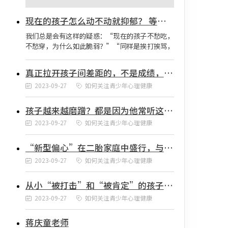
现在的孩子怎么动不动就抑郁？ 等你真的看见孩子，你才知道当今的孩子有多难
我们总是会有这样的疑惑：“现在的孩子不愁吃，
不愁穿，为什么如此脆弱？”“同样是挨打挨骂，
为什么以前的孩子少见心理问题，但现在的孩子心
理问题却那么多？”有人会单纯地将这个问题归结
真正拉开孩子间差距的，不是成绩，而是心性
为现在孩子“太矫情”，“不好管教”，可当你看
2023-09-27
如何关注青少年心理健康
完4000多条网友的留言，你会发现一切比我们想象
的都要复杂。第一，亲子关系的「畸变」从前的家
庭，生活条件一般，兄弟姐妹不少，父母主要的时
孩子越来越磨蹭？都是因为他常听这两个字
间和精力是生存。亲子关系是一对多。新一代的孩
2023-09-27
如何关注青少年心理健康
“新型偏心”在二胎家庭中盛行，与重男轻女无关
2023-09-27
如何关注青少年心理健康
从小“被打击”和“被肯定”的孩子完全不同的人生
2023-09-27
如何关注青少年心理健康
蒋庆童老师